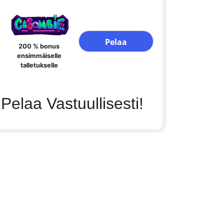
Pelaa
200 % bonus
ensimmäiselle
talletukselle
Pelaa Vastuullisesti!