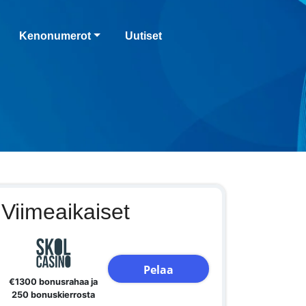
Kenonumerot
Uutiset
Viimeaikaiset
Pelaa
€1300 bonusrahaa ja
250 bonuskierrosta