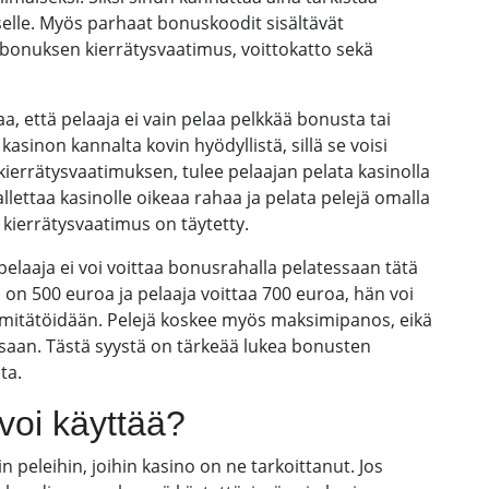
elle. Myös parhaat bonuskoodit sisältävät
t bonuksen kierrätysvaatimus, voittokatto sekä
, että pelaaja ei vain pelaa pelkkää bonusta tai
 kasinon kannalta kovin hyödyllistä, sillä se voisi
ierrätysvaatimuksen, tulee pelaajan pelata kasinolla
lettaa kasinolle oikeaa rahaa ja pelata pelejä omalla
 kierrätysvaatimus on täytetty.
pelaaja ei voi voittaa bonusrahalla pelatessaan tätä
n 500 euroa ja pelaaja voittaa 700 euroa, hän voi
a mitätöidään. Pelejä koskee myös maksimipanos, eikä
essaan. Tästä syystä on tärkeää lukea bonusten
ta.
voi käyttää?
 peleihin, joihin kasino on ne tarkoittanut. Jos