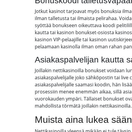
Bonuskoodi talletusvapaal
Jotkut kasinot tarjoavat myös bonuksia ilman
ilman talletusta tai ilmaista pelirahaa. Void
syöttää bonukseen oikeuttava koodi pelitilill
kautta tai kasinon bonukset-osiosta kasinost
kasinon VIP-pelaajille tai kasinon uutiskirjeen 
pelaamaan kasinolla ilman oman rahan pan
Asiakaspalvelijan kautta s
Joillakin nettikasinoilla bonukset voidaan l
asiakaspalvelijalle joko sähköpostin tai live 
asiakaspalvelijalle saamasi koodin, hän lisää
prosessiin menee enemmän aikaa, sillä asiaka
vuorokauden ympäri. Tällaiset bonukset ovat
mahdollista törmätä joillakin nettikasinoilla.
Muista aina lukea sään
Nettikasinoilla yleensä mikään ei tule täysin