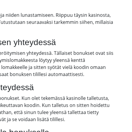
eja niiden lunastamiseen. Riippuu täysin kasinosta,
Tutustutaan seuraavaksi tarkemmin siihen, millaisia
isen yhteydessä
röitymisen yhteydessä. Tällaiset bonukset ovat siis
öitymislomakkeesta löytyy yleensä kenttä
i lomakkeelle ja sitten syötät vielä koodin omaan
 saat bonuksen tilillesi automaattisesti.
hteydessä
onukset. Kun olet tekemässä kasinolle talletusta,
keuttavan koodin. Kun talletus on sitten hoidettu
than, että sinun tulee yleensä tallettaa tietty
ja se voidaan lisätä tilillesi.