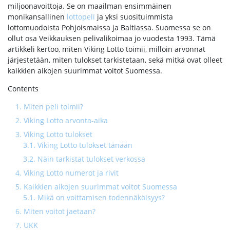
miljoonavoittoja. Se on maailman ensimmäinen
monikansallinen
lottopeli
ja yksi suosituimmista
lottomuodoista Pohjoismaissa ja Baltiassa. Suomessa se on
ollut osa Veikkauksen pelivalikoimaa jo vuodesta 1993. Tämä
artikkeli kertoo, miten Viking Lotto toimii, milloin arvonnat
järjestetään, miten tulokset tarkistetaan, sekä mitkä ovat olleet
kaikkien aikojen suurimmat voitot Suomessa.
Contents
1.
Miten peli toimii?
2.
Viking Lotto arvonta-aika
3.
Viking Lotto tulokset
3.1.
Viking Lotto tulokset tänään
3.2.
Näin tarkistat tulokset verkossa
4.
Viking Lotto numerot ja rivit
5.
Kaikkien aikojen suurimmat voitot Suomessa
5.1.
Mikä on voittamisen todennäköisyys?
6.
Miten voitot jaetaan?
7.
UKK