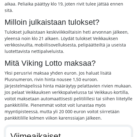
aikaa. Peliaika päättyy klo 19, joten rivit tulee jättää ennen
sitä.
Milloin julkaistaan tulokset?
Tulokset julkaistaan keskiviikkoiltaisin heti arvonnan jälkeen,
yleensä noin klo 21 alkaen. Löydät tulokset Veikkauksen
verkkosivuilta, mobiilisovelluksesta, pelipäätteiltä ja useista
luotettavista nettipalveluista.
Mitä Viking Lotto maksaa?
Yksi perusrivi maksaa yhden euron. Jos haluat lisätä
Plusnumeron, rivin hinta nousee 1,50 euroon.
Järjestelmäpelissä hinta määräytyy pelattavien rivien mukaan.
Jos pelaat Veikkauksen verkkopalvelussa tai Veikkaus-kortilla,
voitot maksetaan automaattisesti pelitilillesi tai siihen liitetylle
pankkitilille. Pienemmät voitot voit lunastaa myös
myyntipisteessä, mutta yli 20 000 euron voitot siirretään
pankkitilille kolmen viikon karenssiajan jälkeen.
Viimeaikaiset