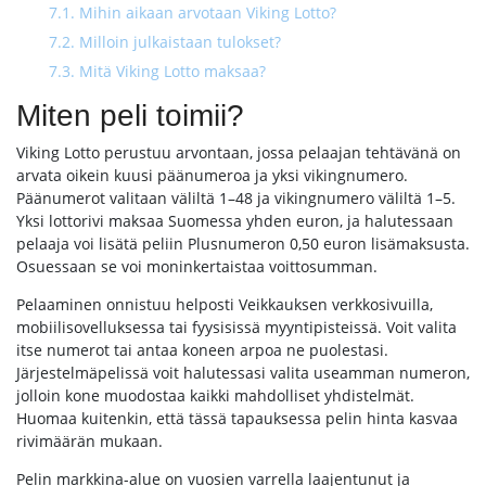
7.1.
Mihin aikaan arvotaan Viking Lotto?
7.2.
Milloin julkaistaan tulokset?
7.3.
Mitä Viking Lotto maksaa?
Miten peli toimii?
Viking Lotto perustuu arvontaan, jossa pelaajan tehtävänä on
arvata oikein kuusi päänumeroa ja yksi vikingnumero.
Päänumerot valitaan väliltä 1–48 ja vikingnumero väliltä 1–5.
Yksi lottorivi maksaa Suomessa yhden euron, ja halutessaan
pelaaja voi lisätä peliin Plusnumeron 0,50 euron lisämaksusta.
Osuessaan se voi moninkertaistaa voittosumman.
Pelaaminen onnistuu helposti Veikkauksen verkkosivuilla,
mobiilisovelluksessa tai fyysisissä myyntipisteissä. Voit valita
itse numerot tai antaa koneen arpoa ne puolestasi.
Järjestelmäpelissä voit halutessasi valita useamman numeron,
jolloin kone muodostaa kaikki mahdolliset yhdistelmät.
Huomaa kuitenkin, että tässä tapauksessa pelin hinta kasvaa
rivimäärän mukaan.
Pelin markkina-alue on vuosien varrella laajentunut ja