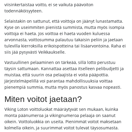
viisinkertaistaa voitto, ei se vaikuta päävoiton
todennäköisyyteen.
Selaistakin on sattunut, että voittoja on jäänyt lunastamatta.
Kyse on useimmiten pienistä summista, mutta myös isompia
voittoja ei haeta. Jos voittoa ei haeta vuoden kuluessa
arvonnasta, voittosumma palautuu takaisin peliin ja jaetaan
tulevilla kierroksilla erikoispotteina tai lisäarvontoina. Raha ei
siis jää pysyvästi Veikkaukselle.
Vastuullinen pelaaminen on tärkeää, sillä lotto perustuu
täysin sattumaan. Kannattaa asettaa itselleen pelibudjetti ja
muistaa, että suurin osa pelaajista ei voita pääpottia.
Järjestelmäpelillä voi parantaa mahdollisuuksia voittaa
pienempiä summia, mutta myös panostus kasvaa nopeasti.
Miten voitot jaetaan?
Viking Loton voittoluokat määräytyvät sen mukaan, kuinka
monta päänumeroa ja vikingnumeroa pelaaja on saanut
oikein. Voittoluokkia on useita. Pienimmät voitot maksetaan
kolmella oikein, ja suurimmat voitot tulevat täysosumasta.