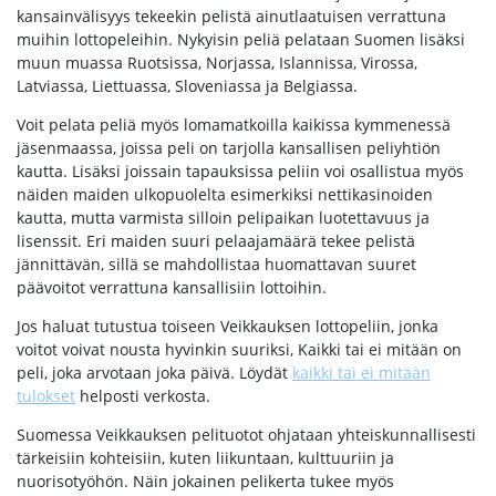
kansainvälisyys tekeekin pelistä ainutlaatuisen verrattuna
muihin lottopeleihin. Nykyisin peliä pelataan Suomen lisäksi
muun muassa Ruotsissa, Norjassa, Islannissa, Virossa,
Latviassa, Liettuassa, Sloveniassa ja Belgiassa.
Voit pelata peliä myös lomamatkoilla kaikissa kymmenessä
jäsenmaassa, joissa peli on tarjolla kansallisen peliyhtiön
kautta. Lisäksi joissain tapauksissa peliin voi osallistua myös
näiden maiden ulkopuolelta esimerkiksi nettikasinoiden
kautta, mutta varmista silloin pelipaikan luotettavuus ja
lisenssit. Eri maiden suuri pelaajamäärä tekee pelistä
jännittävän, sillä se mahdollistaa huomattavan suuret
päävoitot verrattuna kansallisiin lottoihin.
Jos haluat tutustua toiseen Veikkauksen lottopeliin, jonka
voitot voivat nousta hyvinkin suuriksi, Kaikki tai ei mitään on
peli, joka arvotaan joka päivä. Löydät
kaikki tai ei mitään
tulokset
helposti verkosta.
Suomessa Veikkauksen pelituotot ohjataan yhteiskunnallisesti
tärkeisiin kohteisiin, kuten liikuntaan, kulttuuriin ja
nuorisotyöhön. Näin jokainen pelikerta tukee myös