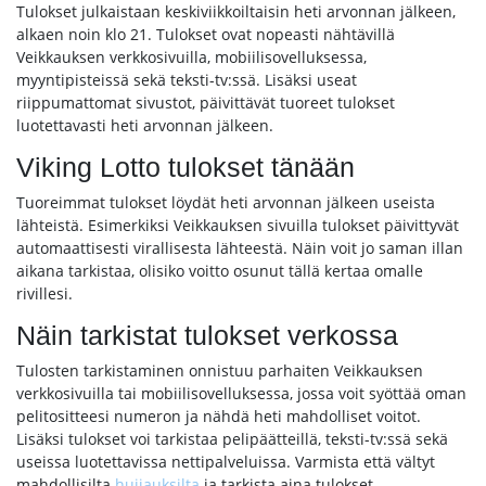
Tulokset julkaistaan keskiviikkoiltaisin heti arvonnan jälkeen,
alkaen noin klo 21. Tulokset ovat nopeasti nähtävillä
Veikkauksen verkkosivuilla, mobiilisovelluksessa,
myyntipisteissä sekä teksti-tv:ssä. Lisäksi useat
riippumattomat sivustot, päivittävät tuoreet tulokset
luotettavasti heti arvonnan jälkeen.
Viking Lotto tulokset tänään
Tuoreimmat tulokset löydät heti arvonnan jälkeen useista
lähteistä. Esimerkiksi Veikkauksen sivuilla tulokset päivittyvät
automaattisesti virallisesta lähteestä. Näin voit jo saman illan
aikana tarkistaa, olisiko voitto osunut tällä kertaa omalle
rivillesi.
Näin tarkistat tulokset verkossa
Tulosten tarkistaminen onnistuu parhaiten Veikkauksen
verkkosivuilla tai mobiilisovelluksessa, jossa voit syöttää oman
pelitositteesi numeron ja nähdä heti mahdolliset voitot.
Lisäksi tulokset voi tarkistaa pelipäätteillä, teksti-tv:ssä sekä
useissa luotettavissa nettipalveluissa. Varmista että vältyt
mahdollisilta
huijauksilta
ja tarkista aina tulokset