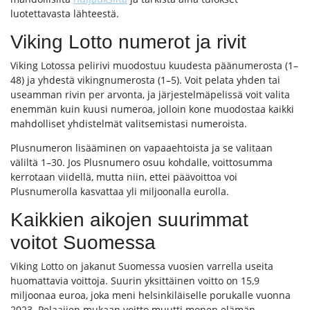
luotettavasta lähteestä.
Viking Lotto numerot ja rivit
Viking Lotossa pelirivi muodostuu kuudesta päänumerosta (1–
48) ja yhdestä vikingnumerosta (1–5). Voit pelata yhden tai
useamman rivin per arvonta, ja järjestelmäpelissä voit valita
enemmän kuin kuusi numeroa, jolloin kone muodostaa kaikki
mahdolliset yhdistelmät valitsemistasi numeroista.
Plusnumeron lisääminen on vapaaehtoista ja se valitaan
väliltä 1–30. Jos Plusnumero osuu kohdalle, voittosumma
kerrotaan viidellä, mutta niin, ettei päävoittoa voi
Plusnumerolla kasvattaa yli miljoonalla eurolla.
Kaikkien aikojen suurimmat
voitot Suomessa
Viking Lotto on jakanut Suomessa vuosien varrella useita
huomattavia voittoja. Suurin yksittäinen voitto on 15,9
miljoonaa euroa, joka meni helsinkiläiselle porukalle vuonna
2023. Pelaajien mukaan voitto muutti monen elämän