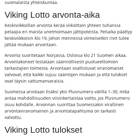
suomalaista yhteiskuntaa.
Viking Lotto arvonta-aika
Keskiviikkoillan arvonta kerää viikoittain yhteen tuhansia
pelaajia eri maista unelmoimaan jättipoteista. Peliaika päättyy
keskiviikkoisin klo 19, johon mennessä viimeisetkin rivit tulee
jättää mukaan arvontaan.
Arvonta suoritetaan Norjassa, Oslossa klo 21 Suomen aikaa.
Arvontakoneet testataan säännöllisesti puolueettomien
tarkastajien toimesta. Arvontaan osallistuvat viranomaiset
valvovat, että kaikki sujuu sääntöjen mukaan ja että tulokset
ovat täysin sattumanvaraisia.
Suomessa arvotaan lisäksi yksi Plusnumero väliltä 1–30, mikä
antaa mahdollisuuden viisinkertaistaa voitto, jos Plusnumero
osuu kohdalle. Arvonnan suorittaa Suomessakin virallinen
arvontaviranomainen ja arvontatapahtuma on tarkasti
valvottu.
Viking Lotto tulokset