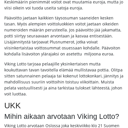
Keskimäärin pienimmät voitot ovat muutamia euroja, mutta jo
viisi oikein voi tuoda useita satoja euroja.
Päävoitto jaetaan kaikkien täysosuman saaneiden kesken
tasan. Myös alempien voittoluokkien voitot jaetaan oikeiden
numeroiden määrän perusteella. Jos päävoitto jää jakamatta,
potti siirtyy seuraavaan arvontaan ja kasvaa entisestään.
Lisäjännitystä tarjoavat Plusnumerot, jotka voivat
viisinkertaistaa voittosummat osuessaan kohdalle. Päävoiton
kohdalla lisävoiton ylärajaksi on asetettu miljoona euroa.
Viking Lotto tarjoaa pelaajille yksinkertaisen mutta
koukuttavan tavan tavoitella elämää mullistavaa pottia. Olitpa
sitten satunnainen pelaaja tai kokenut lottokonkari, jännitys ja
mahdollisuus suuriin voittoihin toistuu viikoittain. Muista
pelata vastuullisesti ja aina tarkistaa tulokset lähteestä, johon
voit luottaa.
UKK
Mihin aikaan arvotaan Viking Lotto?
Viking Lotto arvotaan Oslossa joka keskiviikko klo 21 Suomen