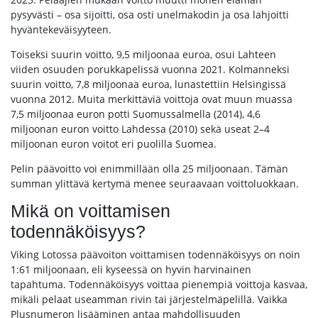
pysyvästi – osa sijoitti, osa osti unelmakodin ja osa lahjoitti
hyväntekeväisyyteen.
Toiseksi suurin voitto, 9,5 miljoonaa euroa, osui Lahteen
viiden osuuden porukkapelissä vuonna 2021. Kolmanneksi
suurin voitto, 7,8 miljoonaa euroa, lunastettiin Helsingissä
vuonna 2012. Muita merkittäviä voittoja ovat muun muassa
7,5 miljoonaa euron potti Suomussalmella (2014), 4,6
miljoonan euron voitto Lahdessa (2010) sekä useat 2–4
miljoonan euron voitot eri puolilla Suomea.
Pelin päävoitto voi enimmillään olla 25 miljoonaan. Tämän
summan ylittävä kertymä menee seuraavaan voittoluokkaan.
Mikä on voittamisen
todennäköisyys?
Viking Lotossa päävoiton voittamisen todennäköisyys on noin
1:61 miljoonaan, eli kyseessä on hyvin harvinainen
tapahtuma. Todennäköisyys voittaa pienempiä voittoja kasvaa,
mikäli pelaat useamman rivin tai järjestelmäpelillä. Vaikka
Plusnumeron lisääminen antaa mahdollisuuden