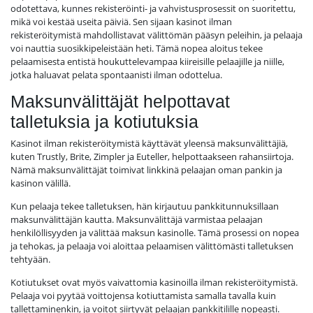
odotettava, kunnes rekisteröinti- ja vahvistusprosessit on suoritettu,
mikä voi kestää useita päiviä. Sen sijaan kasinot ilman
rekisteröitymistä mahdollistavat välittömän pääsyn peleihin, ja pelaaja
voi nauttia suosikkipeleistään heti. Tämä nopea aloitus tekee
pelaamisesta entistä houkuttelevampaa kiireisille pelaajille ja niille,
jotka haluavat pelata spontaanisti ilman odottelua.
Maksunvälittäjät helpottavat
talletuksia ja kotiutuksia
Kasinot ilman rekisteröitymistä käyttävät yleensä maksunvälittäjiä,
kuten Trustly, Brite, Zimpler ja Euteller, helpottaakseen rahansiirtoja.
Nämä maksunvälittäjät toimivat linkkinä pelaajan oman pankin ja
kasinon välillä.
Kun pelaaja tekee talletuksen, hän kirjautuu pankkitunnuksillaan
maksunvälittäjän kautta. Maksunvälittäjä varmistaa pelaajan
henkilöllisyyden ja välittää maksun kasinolle. Tämä prosessi on nopea
ja tehokas, ja pelaaja voi aloittaa pelaamisen välittömästi talletuksen
tehtyään.
Kotiutukset ovat myös vaivattomia kasinoilla ilman rekisteröitymistä.
Pelaaja voi pyytää voittojensa kotiuttamista samalla tavalla kuin
tallettaminenkin, ja voitot siirtyvät pelaajan pankkitilille nopeasti.