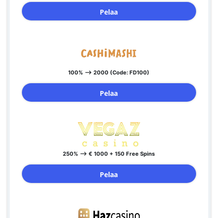
Pelaa
100% --> 2000 (Code: FD100)
Pelaa
250% --> € 1000 + 150 Free Spins
Pelaa