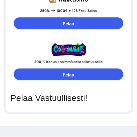
250% --> 1000€ + 125 Free Spins
Pelaa
200 % bonus ensimmäiselle talletukselle
Pelaa
Pelaa Vastuullisesti!