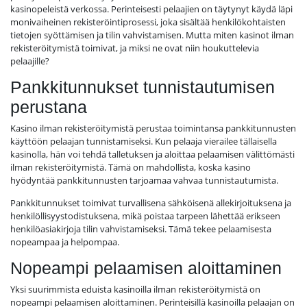
kasinopeleistä verkossa. Perinteisesti pelaajien on täytynyt käydä läpi
monivaiheinen rekisteröintiprosessi, joka sisältää henkilökohtaisten
tietojen syöttämisen ja tilin vahvistamisen. Mutta miten kasinot ilman
rekisteröitymistä toimivat, ja miksi ne ovat niin houkuttelevia
pelaajille?
Pankkitunnukset tunnistautumisen
perustana
Kasino ilman rekisteröitymistä perustaa toimintansa pankkitunnusten
käyttöön pelaajan tunnistamiseksi. Kun pelaaja vierailee tällaisella
kasinolla, hän voi tehdä talletuksen ja aloittaa pelaamisen välittömästi
ilman rekisteröitymistä. Tämä on mahdollista, koska kasino
hyödyntää pankkitunnusten tarjoamaa vahvaa tunnistautumista.
Pankkitunnukset toimivat turvallisena sähköisenä allekirjoituksena ja
henkilöllisyystodistuksena, mikä poistaa tarpeen lähettää erikseen
henkilöasiakirjoja tilin vahvistamiseksi. Tämä tekee pelaamisesta
nopeampaa ja helpompaa.
Nopeampi pelaamisen aloittaminen
Yksi suurimmista eduista kasinoilla ilman rekisteröitymistä on
nopeampi pelaamisen aloittaminen. Perinteisillä kasinoilla pelaajan on